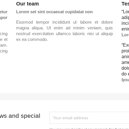
Our team
Te
tur
Lorem set sint occaecat cupidatat non
“
Lo
por
ad
Eiusmod tempor incididunt ut labore et dolore
inc
magna aliqua. Ut enim ad minim veniam, quis
eni
cing
nostrud exercitation ullamco laboris nisi ut aliquip
Lor
e et
ex ea commodo.
iam.
“
Ex
cing
pro
ani
ame
dol
do 
Ips
ews and special