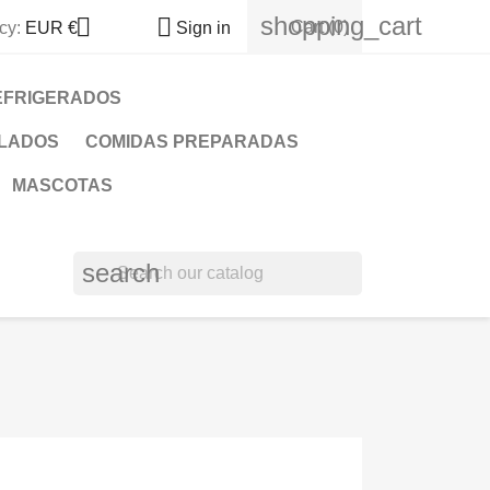
shopping_cart


Cart
(0)
cy:
EUR €
Sign in
EFRIGERADOS
LADOS
COMIDAS PREPARADAS
MASCOTAS
search