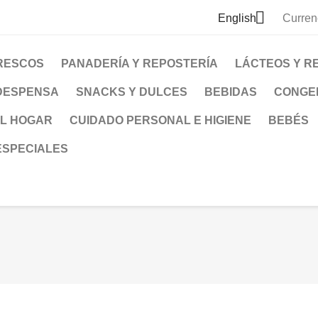

English
Curren
RESCOS
PANADERÍA Y REPOSTERÍA
LÁCTEOS Y R
DESPENSA
SNACKS Y DULCES
BEBIDAS
CONGE
EL HOGAR
CUIDADO PERSONAL E HIGIENE
BEBÉS
ESPECIALES