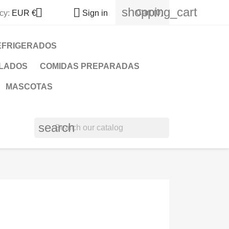
shopping_cart


Cart
(0)
cy:
EUR €
Sign in
EFRIGERADOS
LADOS
COMIDAS PREPARADAS
MASCOTAS
search