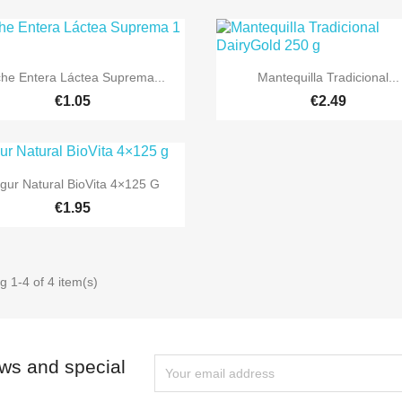


Quick view
Quick view
he Entera Láctea Suprema...
Mantequilla Tradicional...
€1.05
€2.49

Quick view
gur Natural BioVita 4×125 G
€1.95
 1-4 of 4 item(s)
ews and special