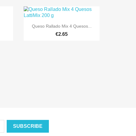

Quick view
Queso Rallado Mix 4 Quesos...
€2.65